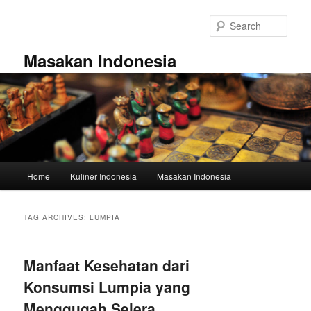
Skip
Skip
to
to
Sear
primary
secondary
content
content
Masakan Indonesia
Main
Home
Kuliner Indonesia
Masakan Indonesia
menu
TAG ARCHIVES:
LUMPIA
Manfaat Kesehatan dari
Konsumsi Lumpia yang
Menggugah Selera