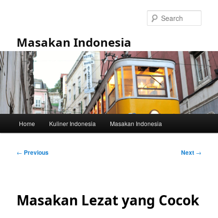
Skip
to
Sear
primary
content
Masakan Indonesia
Main
Home
Kuliner Indonesia
Masakan Indonesia
menu
Post
←
Previous
Next
→
navigation
Masakan Lezat yang Cocok