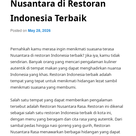
Nusantara di Restoran
Indonesia Terbaik
Posted on
May 28, 2026
Pernahkah kamu merasa ingin menikmati suasana terasa
Nusantara di restoran Indonesia terbaik? Jika iya, kamu tidak
sendirian. Banyak orang yang mencari pengalaman kuliner
autentik di tempat makan yang dapat menghadirkan nuansa
Indonesia yang khas. Restoran Indonesia terbaik adalah
tempat yang tepat untuk menikmati hidangan lezat sambil
menikmati suasana yang membumi.
Salah satu tempat yang dapat memberikan pengalaman
tersebut adalah Restoran Nusantara Rasa. Restoran ini dikenal
sebagai salah satu restoran Indonesia terbaik di kota ini,
dengan menu yang beragam dan cita rasa yang autentik. Dari
sambal pedas hingga nasi goreng yang gurih, Restoran
Nusantara Rasa menawarkan berbagai hidangan yang dapat