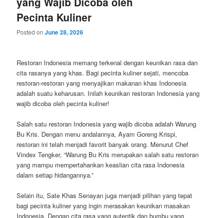
yang Wajib Dicoba oleh
Pecinta Kuliner
Posted on
June 28, 2026
Restoran Indonesia memang terkenal dengan keunikan rasa dan
cita rasanya yang khas. Bagi pecinta kuliner sejati, mencoba
restoran-restoran yang menyajikan makanan khas Indonesia
adalah suatu keharusan. Inilah keunikan restoran Indonesia yang
wajib dicoba oleh pecinta kuliner!
Salah satu restoran Indonesia yang wajib dicoba adalah Warung
Bu Kris. Dengan menu andalannya, Ayam Goreng Krispi,
restoran ini telah menjadi favorit banyak orang. Menurut Chef
Vindex Tengker, “Warung Bu Kris merupakan salah satu restoran
yang mampu mempertahankan keaslian cita rasa Indonesia
dalam setiap hidangannya.”
Selain itu, Sate Khas Senayan juga menjadi pilihan yang tepat
bagi pecinta kuliner yang ingin merasakan keunikan masakan
Indonesia. Dengan cita rasa yang autentik dan bumbu yang