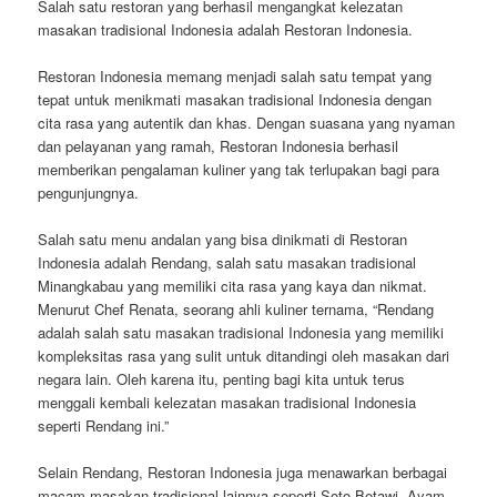
Salah satu restoran yang berhasil mengangkat kelezatan
masakan tradisional Indonesia adalah Restoran Indonesia.
Restoran Indonesia memang menjadi salah satu tempat yang
tepat untuk menikmati masakan tradisional Indonesia dengan
cita rasa yang autentik dan khas. Dengan suasana yang nyaman
dan pelayanan yang ramah, Restoran Indonesia berhasil
memberikan pengalaman kuliner yang tak terlupakan bagi para
pengunjungnya.
Salah satu menu andalan yang bisa dinikmati di Restoran
Indonesia adalah Rendang, salah satu masakan tradisional
Minangkabau yang memiliki cita rasa yang kaya dan nikmat.
Menurut Chef Renata, seorang ahli kuliner ternama, “Rendang
adalah salah satu masakan tradisional Indonesia yang memiliki
kompleksitas rasa yang sulit untuk ditandingi oleh masakan dari
negara lain. Oleh karena itu, penting bagi kita untuk terus
menggali kembali kelezatan masakan tradisional Indonesia
seperti Rendang ini.”
Selain Rendang, Restoran Indonesia juga menawarkan berbagai
macam masakan tradisional lainnya seperti Soto Betawi, Ayam