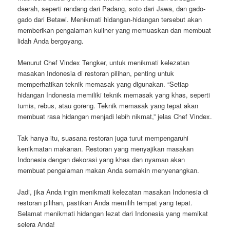
daerah, seperti rendang dari Padang, soto dari Jawa, dan gado-
gado dari Betawi. Menikmati hidangan-hidangan tersebut akan
memberikan pengalaman kuliner yang memuaskan dan membuat
lidah Anda bergoyang.
Menurut Chef Vindex Tengker, untuk menikmati kelezatan
masakan Indonesia di restoran pilihan, penting untuk
memperhatikan teknik memasak yang digunakan. “Setiap
hidangan Indonesia memiliki teknik memasak yang khas, seperti
tumis, rebus, atau goreng. Teknik memasak yang tepat akan
membuat rasa hidangan menjadi lebih nikmat,” jelas Chef Vindex.
Tak hanya itu, suasana restoran juga turut mempengaruhi
kenikmatan makanan. Restoran yang menyajikan masakan
Indonesia dengan dekorasi yang khas dan nyaman akan
membuat pengalaman makan Anda semakin menyenangkan.
Jadi, jika Anda ingin menikmati kelezatan masakan Indonesia di
restoran pilihan, pastikan Anda memilih tempat yang tepat.
Selamat menikmati hidangan lezat dari Indonesia yang memikat
selera Anda!