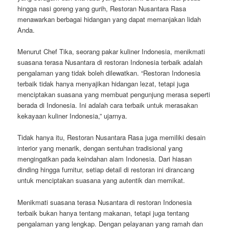
hingga nasi goreng yang gurih, Restoran Nusantara Rasa
menawarkan berbagai hidangan yang dapat memanjakan lidah
Anda.
Menurut Chef Tika, seorang pakar kuliner Indonesia, menikmati
suasana terasa Nusantara di restoran Indonesia terbaik adalah
pengalaman yang tidak boleh dilewatkan. “Restoran Indonesia
terbaik tidak hanya menyajikan hidangan lezat, tetapi juga
menciptakan suasana yang membuat pengunjung merasa seperti
berada di Indonesia. Ini adalah cara terbaik untuk merasakan
kekayaan kuliner Indonesia,” ujarnya.
Tidak hanya itu, Restoran Nusantara Rasa juga memiliki desain
interior yang menarik, dengan sentuhan tradisional yang
mengingatkan pada keindahan alam Indonesia. Dari hiasan
dinding hingga furnitur, setiap detail di restoran ini dirancang
untuk menciptakan suasana yang autentik dan memikat.
Menikmati suasana terasa Nusantara di restoran Indonesia
terbaik bukan hanya tentang makanan, tetapi juga tentang
pengalaman yang lengkap. Dengan pelayanan yang ramah dan