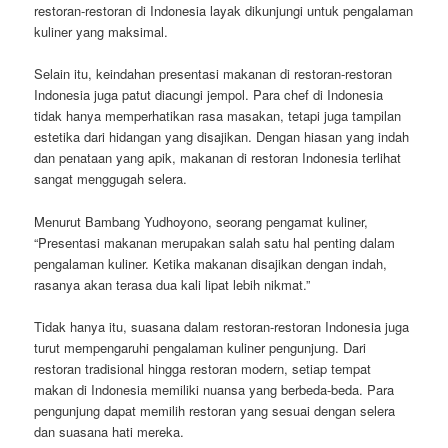
restoran-restoran di Indonesia layak dikunjungi untuk pengalaman
kuliner yang maksimal.
Selain itu, keindahan presentasi makanan di restoran-restoran
Indonesia juga patut diacungi jempol. Para chef di Indonesia
tidak hanya memperhatikan rasa masakan, tetapi juga tampilan
estetika dari hidangan yang disajikan. Dengan hiasan yang indah
dan penataan yang apik, makanan di restoran Indonesia terlihat
sangat menggugah selera.
Menurut Bambang Yudhoyono, seorang pengamat kuliner,
“Presentasi makanan merupakan salah satu hal penting dalam
pengalaman kuliner. Ketika makanan disajikan dengan indah,
rasanya akan terasa dua kali lipat lebih nikmat.”
Tidak hanya itu, suasana dalam restoran-restoran Indonesia juga
turut mempengaruhi pengalaman kuliner pengunjung. Dari
restoran tradisional hingga restoran modern, setiap tempat
makan di Indonesia memiliki nuansa yang berbeda-beda. Para
pengunjung dapat memilih restoran yang sesuai dengan selera
dan suasana hati mereka.