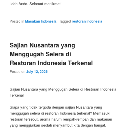
lidah Anda. Selamat menikmati!
Posted in
Masakan Indonesia
|
Tagged
restoran indonesia
Sajian Nusantara yang
Menggugah Selera di
Restoran Indonesia Terkenal
Posted on
July 12, 2026
Sajian Nusantara yang Menggugah Selera di Restoran Indonesia
Terkenal
Siapa yang tidak tergoda dengan sajian Nusantara yang
menggugah selera di restoran Indonesia terkenal? Memasuki
restoran tersebut, aroma harum rempah-rempah dan makanan
yang menggiurkan seolah menyambut kita dengan hangat.