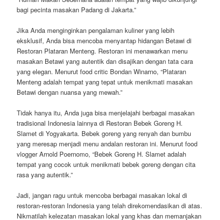
bagi pecinta masakan Padang di Jakarta.”
Jika Anda menginginkan pengalaman kuliner yang lebih
eksklusif, Anda bisa mencoba menyantap hidangan Betawi di
Restoran Plataran Menteng. Restoran ini menawarkan menu
masakan Betawi yang autentik dan disajikan dengan tata cara
yang elegan. Menurut food critic Bondan Winarno, “Plataran
Menteng adalah tempat yang tepat untuk menikmati masakan
Betawi dengan nuansa yang mewah.”
Tidak hanya itu, Anda juga bisa menjelajahi berbagai masakan
tradisional Indonesia lainnya di Restoran Bebek Goreng H.
Slamet di Yogyakarta. Bebek goreng yang renyah dan bumbu
yang meresap menjadi menu andalan restoran ini. Menurut food
vlogger Arnold Poernomo, “Bebek Goreng H. Slamet adalah
tempat yang cocok untuk menikmati bebek goreng dengan cita
rasa yang autentik.”
Jadi, jangan ragu untuk mencoba berbagai masakan lokal di
restoran-restoran Indonesia yang telah direkomendasikan di atas.
Nikmatilah kelezatan masakan lokal yang khas dan memanjakan