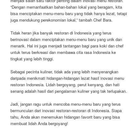
menjadi salah satu faktor penting dalam inovasi menu restoran.
“Dengan memanfaatkan bahan-bahan lokal yang beragam, kita
bisa menciptakan menu-menu baru yang tidak hanya lezat, tetapi
juga mendukung perekonomian lokal,” tambah Chef Bara.
Tidak heran jika banyak restoran di Indonesia yang terus
berinovasi dalam menciptakan menu-menu baru yang unik dan
menarik. Hal ini juga menjadi tantangan bagi para koki dan chef
untuk terus berkreasi dan membawa cita rasa Indonesia ke
tingkat yang lebih tinggi.
Sebagai pecinta kuliner, tidak ada yang lebih menyenangkan
daripada menikmati hidangan-hidangan lezat hasil inovasi menu
restoran Indonesia. Lidah bergoyang, perut kenyang, dan hati
senang adalah hasil dari pengalaman kuliner yang tak terlupakan.
Jadi, jangan ragu untuk mencoba menu-menu baru yang terus
bermunculan dari inovasi restoran-restoran di Indonesia. Siapa
tahu, Anda akan menemukan hidangan favorit baru yang bisa
membuat lidah Anda bergoyang!