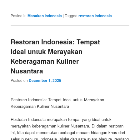
Posted in
Masakan Indonesia
|
Tagged
restoran indonesia
Restoran Indonesia: Tempat
Ideal untuk Merayakan
Keberagaman Kuliner
Nusantara
Posted on
December 1, 2025
Restoran Indonesia: Tempat Ideal untuk Merayakan
Keberagaman Kuliner Nusantara
Restoran Indonesia merupakan tempat yang ideal untuk
merayakan keberagaman kuliner Nusantara. Di dalam restoran
ini, kita dapat menemukan berbagai macam hidangan khas dari
seluruh penjuru Indonesia. Mulai dari sate ayam Madura, rendang