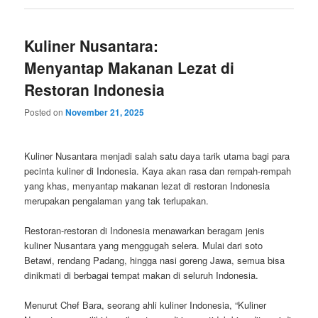
Kuliner Nusantara:
Menyantap Makanan Lezat di
Restoran Indonesia
Posted on
November 21, 2025
Kuliner Nusantara menjadi salah satu daya tarik utama bagi para
pecinta kuliner di Indonesia. Kaya akan rasa dan rempah-rempah
yang khas, menyantap makanan lezat di restoran Indonesia
merupakan pengalaman yang tak terlupakan.
Restoran-restoran di Indonesia menawarkan beragam jenis
kuliner Nusantara yang menggugah selera. Mulai dari soto
Betawi, rendang Padang, hingga nasi goreng Jawa, semua bisa
dinikmati di berbagai tempat makan di seluruh Indonesia.
Menurut Chef Bara, seorang ahli kuliner Indonesia, “Kuliner