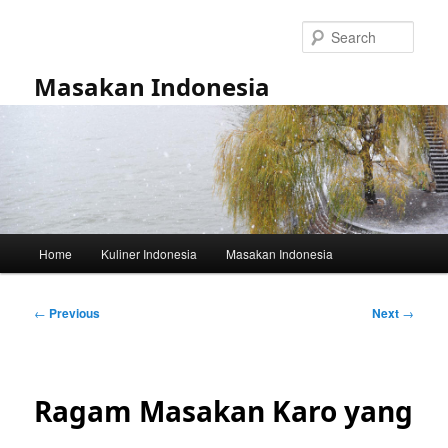
Skip
to
Sear
primary
content
Masakan Indonesia
Main
Home
Kuliner Indonesia
Masakan Indonesia
menu
Post
←
Previous
Next
→
navigation
Ragam Masakan Karo yang