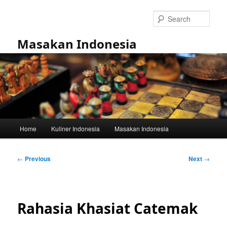
Skip
to
Sear
primary
content
Masakan Indonesia
Main
Home
Kuliner Indonesia
Masakan Indonesia
menu
Post
←
Previous
Next
→
navigation
Rahasia Khasiat Catemak