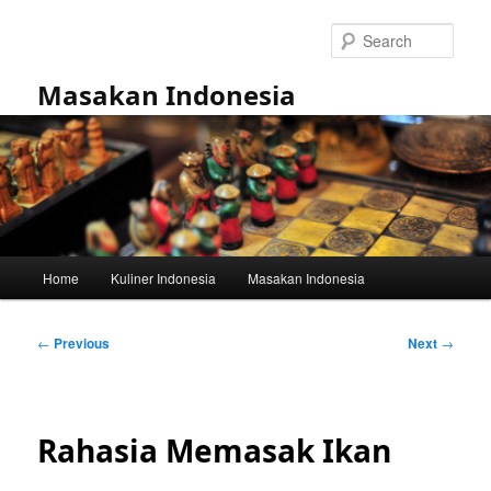
Skip
to
Sear
primary
content
Masakan Indonesia
Main
Home
Kuliner Indonesia
Masakan Indonesia
menu
Post
←
Previous
Next
→
navigation
Rahasia Memasak Ikan