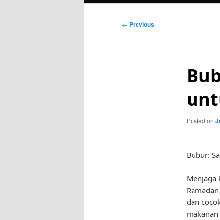
Post
←
Previous
navigation
Bub
unt
Posted on
J
Bubur: S
Menjaga k
Ramadan m
dan coco
makanan y