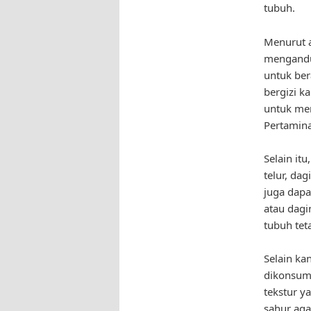
tubuh.
Menurut a
mengandu
untuk ber
bergizi k
untuk menj
Pertamina
Selain it
telur, da
juga dapa
atau dagi
tubuh tet
Selain ka
dikonsums
tekstur y
sahur agar