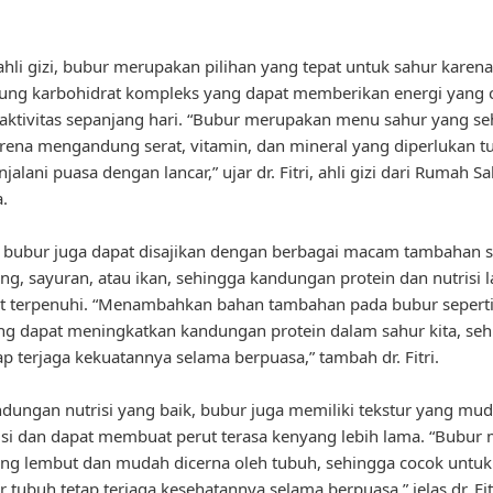
hli gizi, bubur merupakan pilihan yang tepat untuk sahur karena
ng karbohidrat kompleks yang dapat memberikan energi yang 
aktivitas sepanjang hari. “Bubur merupakan menu sahur yang se
arena mengandung serat, vitamin, dan mineral yang diperlukan t
alani puasa dengan lancar,” ujar dr. Fitri, ahli gizi dari Rumah Sa
.
u, bubur juga dapat disajikan dengan berbagai macam tambahan s
ging, sayuran, atau ikan, sehingga kandungan protein dan nutrisi 
t terpenuhi. “Menambahkan bahan tambahan pada bubur seperti 
ng dapat meningkatkan kandungan protein dalam sahur kita, se
ap terjaga kekuatannya selama berpuasa,” tambah dr. Fitri.
ndungan nutrisi yang baik, bubur juga memiliki tekstur yang mu
i dan dapat membuat perut terasa kenyang lebih lama. “Bubur 
ang lembut dan mudah dicerna oleh tubuh, sehingga cocok untu
 tubuh tetap terjaga kesehatannya selama berpuasa,” jelas dr. Fit