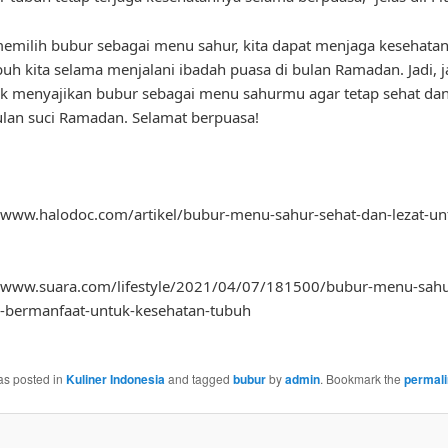
milih bubur sebagai menu sahur, kita dapat menjaga kesehata
ubuh kita selama menjalani ibadah puasa di bulan Ramadan. Jadi, 
k menyajikan bubur sebagai menu sahurmu agar tetap sehat da
lan suci Ramadan. Selamat berpuasa!
//www.halodoc.com/artikel/bubur-menu-sahur-sehat-dan-lezat-un
://www.suara.com/lifestyle/2021/04/07/181500/bubur-menu-sahu
n-bermanfaat-untuk-kesehatan-tubuh
as posted in
Kuliner Indonesia
and tagged
bubur
by
admin
. Bookmark the
permal