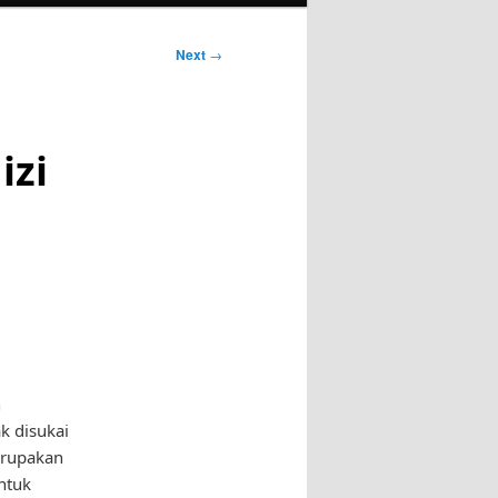
Next
→
izi
n
n
k disukai
erupakan
ntuk