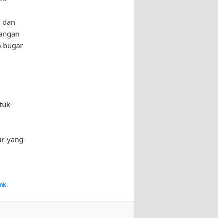
n dan
jangan
n bugar
tuk-
r-yang-
ink
.