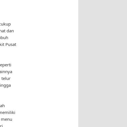
cukup
hat dan
ubuh
kit Pusat
eperti
lainnya
telur
hingga
dah
memiliki
k menu
ri.