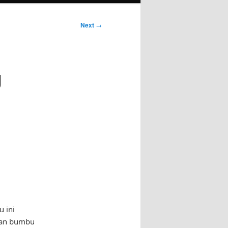
Next
→
g
 ini
gan bumbu