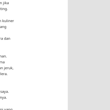
n jika
ting.
 kuliner
yang
ra dan
nan.
ama
n jeruk,
lera.
saya.
nya.
pi yang