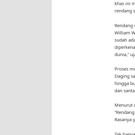
khas ini 
rendang s
Rendang s
William 
sudah ada
diperken
dunia,” uj
Proses m
Daging sa
hingga bu
dan santa
Menurut c
“Rendang 
Rasanya y
Tak hanya