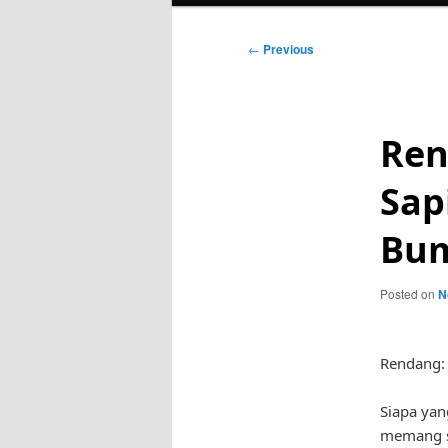
Post
←
Previous
navigation
Ren
Sap
Bum
Posted on
N
Rendang:
Siapa yan
memang s