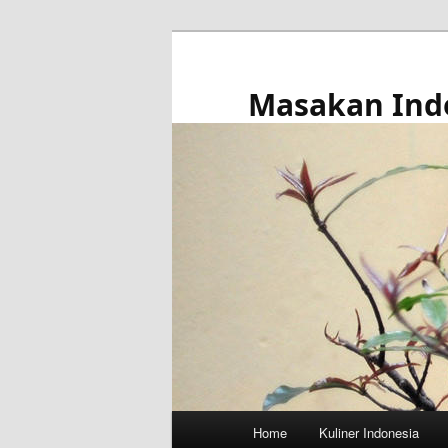
Skip
to
primary
Masakan Ind
content
Main
Home
Kuliner Indonesia
menu