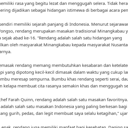
memiliki rasa yang begitu lezat dan menggugah selera. Tidak hera
ering dijadikan sebagai hidangan istimewa di berbagai acara pen
endiri memiliki sejarah panjang di Indonesia. Menurut sejarawan
Wongso, rendang merupakan masakan tradisional Minangkabau 
 sejak abad ke-16. “Rendang adalah salah satu hidangan yang
alkan oleh masyarakat Minangkabau kepada masyarakat Nusanta
arnya.
emasak rendang memang membutuhkan kesabaran dan ketelate
pi yang dipotong kecil-kecil dimasak dalam waktu yang cukup l
mbu meresap sempurna. Bumbu khas rendang seperti serai, dau
n kelapa membuat cita rasanya semakin khas dan menggugah se
hef Farah Quinn, rendang adalah salah satu masakan favoritnya.
adalah salah satu masakan Indonesia yang paling berkesan bagi 
ang gurih, pedas, dan legit membuat saya selalu ketagihan,” ujar
 enak, rendang juga memiliki manfaat bagi kesehatan. Daging sa