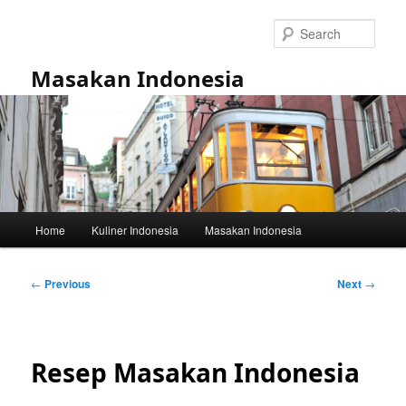
Skip
to
Sear
primary
content
Masakan Indonesia
Main
Home
Kuliner Indonesia
Masakan Indonesia
menu
Post
←
Previous
Next
→
navigation
Resep Masakan Indonesia