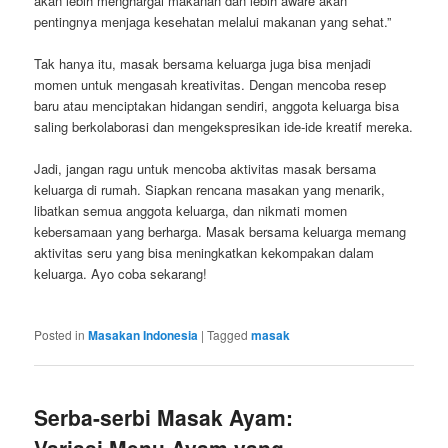
akan lebih menghargai makanan dan lebih aware akan
pentingnya menjaga kesehatan melalui makanan yang sehat.”
Tak hanya itu, masak bersama keluarga juga bisa menjadi
momen untuk mengasah kreativitas. Dengan mencoba resep
baru atau menciptakan hidangan sendiri, anggota keluarga bisa
saling berkolaborasi dan mengekspresikan ide-ide kreatif mereka.
Jadi, jangan ragu untuk mencoba aktivitas masak bersama
keluarga di rumah. Siapkan rencana masakan yang menarik,
libatkan semua anggota keluarga, dan nikmati momen
kebersamaan yang berharga. Masak bersama keluarga memang
aktivitas seru yang bisa meningkatkan kekompakan dalam
keluarga. Ayo coba sekarang!
Posted in
Masakan Indonesia
|
Tagged
masak
Serba-serbi Masak Ayam: