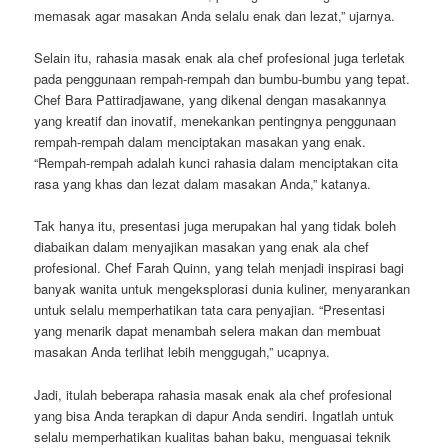
memasak agar masakan Anda selalu enak dan lezat,” ujarnya.
Selain itu, rahasia masak enak ala chef profesional juga terletak
pada penggunaan rempah-rempah dan bumbu-bumbu yang tepat.
Chef Bara Pattiradjawane, yang dikenal dengan masakannya
yang kreatif dan inovatif, menekankan pentingnya penggunaan
rempah-rempah dalam menciptakan masakan yang enak.
“Rempah-rempah adalah kunci rahasia dalam menciptakan cita
rasa yang khas dan lezat dalam masakan Anda,” katanya.
Tak hanya itu, presentasi juga merupakan hal yang tidak boleh
diabaikan dalam menyajikan masakan yang enak ala chef
profesional. Chef Farah Quinn, yang telah menjadi inspirasi bagi
banyak wanita untuk mengeksplorasi dunia kuliner, menyarankan
untuk selalu memperhatikan tata cara penyajian. “Presentasi
yang menarik dapat menambah selera makan dan membuat
masakan Anda terlihat lebih menggugah,” ucapnya.
Jadi, itulah beberapa rahasia masak enak ala chef profesional
yang bisa Anda terapkan di dapur Anda sendiri. Ingatlah untuk
selalu memperhatikan kualitas bahan baku, menguasai teknik