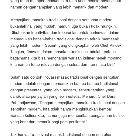
yang tetap mempertahankan cita rasa khas nenek moyang kita
namun dengan tampilan yang lebih menarik dan modern.
Menyajikan masakan tradisional dengan sentuhan modern
bukanlah hal yang mudah, namun juga bukan tidak mungkin.
Dibutuhkan kreativitas dan keberanian untuk berinovasi dalam
memadukan bahan-bahan tradisional dengan teknik memasak
yang lebih modern. Seperti yang diungkapkan oleh Chef Vindex
Tengker, “Inovasi dalam masakan tradisional adalah tentang
bagaimana kita bisa menghargai warisan kuliner nenek moyang
kita namun tetap relevan dengan selera dan tren masa kini.”
Salah satu contoh inovasi masak tradisional dengan sentuhan
modern adalah dengan memadukan bumbu-bumbu tradisional
dengan presentasi yang lebih modern, seperti tatakan yang
cantik atau penyajian yang lebih estetis. Menurut Chef Bara
Pattiradjawane, “Dengan menyajikan masakan tradisional dengan
sentuhan modern, kita tidak hanya menghidupkan kembali
warisan kuliner kita, namun juga memberikan pengalaman kuliner
yang baru dan menarik bagi para penikmat.”
Tak hanya itu, inovasi masak tradisional dengan sentuhan