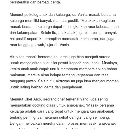
berinteraksi dan berbagi cerita.
Menurut psikolog anak dan keluarga, dr. Vania, masak bersama
keluarga memiliki banyak manfaat positif. “Melakukan kegiatan
masak bersama keluarga dapat meningkatkan rasa kebersamaan
dan kekompakan. Selain itu, anak-anak juga bisa belajar banyak
hal positif seperti keterampilan memasak, kerjasama, dan juga
rasa tanggung jawab,” ujar dr. Vania.
Aktivitas masak bersama keluarga juga bisa menjadi sarana
untuk mengajarkan nilai-nilai positif kepada anak-anak. Misalnya,
ketika anak-anak diajak untuk membantu mempersiapkan bahan
makanan, mereka akan belajar tentang kerjasama dan rasa
tanggung jawab. Selain itu, aktivitas ini juga bisa menjadi momen
untuk saling berbagi cerita dan pengalaman.
Menurut Chef Aiko, seorang chef terkenal yang juga sering
mengadakan cooking class untuk anak-anak, “Masak bersama
keluarga adalah cara yang tepat untuk mengajarkan anak-anak
tentang pentingnya makanan sehat dan gizi yang seimbang.
Dengan melibatkan mereka dalam proses memasak, anak-anak