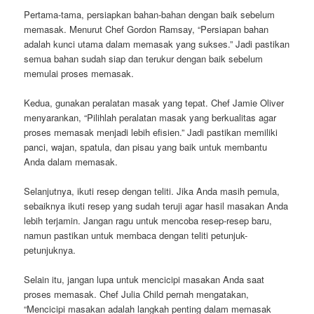
Pertama-tama, persiapkan bahan-bahan dengan baik sebelum
memasak. Menurut Chef Gordon Ramsay, “Persiapan bahan
adalah kunci utama dalam memasak yang sukses.” Jadi pastikan
semua bahan sudah siap dan terukur dengan baik sebelum
memulai proses memasak.
Kedua, gunakan peralatan masak yang tepat. Chef Jamie Oliver
menyarankan, “Pilihlah peralatan masak yang berkualitas agar
proses memasak menjadi lebih efisien.” Jadi pastikan memiliki
panci, wajan, spatula, dan pisau yang baik untuk membantu
Anda dalam memasak.
Selanjutnya, ikuti resep dengan teliti. Jika Anda masih pemula,
sebaiknya ikuti resep yang sudah teruji agar hasil masakan Anda
lebih terjamin. Jangan ragu untuk mencoba resep-resep baru,
namun pastikan untuk membaca dengan teliti petunjuk-
petunjuknya.
Selain itu, jangan lupa untuk mencicipi masakan Anda saat
proses memasak. Chef Julia Child pernah mengatakan,
“Mencicipi masakan adalah langkah penting dalam memasak