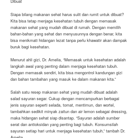
Dibuat
Siapa bilang makanan sehat harus sulit dan rumit untuk dibuat?
Kita bisa tetap menjaga kesehatan tubuh dengan memasak
makanan sehat yang mudah dibuat di rumah. Dengan memilih
bahan-bahan yang sehat dan menyusunnya dengan benar, kita
bisa menikmati hidangan lezat tanpa perlu khawatir akan dampak
buruk bagi kesehatan.
Menurut ahli gizi, Dr. Amelia, “Memasak untuk kesehatan adalah
langkah awal yang penting dalam menjaga kesehatan tubuh.
Dengan memasak sendiri, kita bisa mengontrol kandungan gizi
dan bahan tambahan yang masuk ke dalam makanan kita.”
Salah satu resep makanan sehat yang mudah dibuat adalah
salad sayuran segar. Cukup dengan mencampurkan berbagai
jenis sayuran seperti selada, tomat, mentimun, dan wortel,
tambahkan sedikit minyak zaitun dan air lemon sebagai dressing,
maka hidangan sehat siap disantap. “Sayuran adalah sumber
serat dan antioksidan yang penting bagi tubuh. Konsumsilah
sayuran setiap hari untuk menjaga kesehatan tubuh,” tambah Dr.
Amelia.