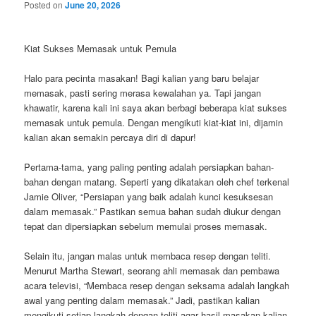
Posted on
June 20, 2026
Kiat Sukses Memasak untuk Pemula
Halo para pecinta masakan! Bagi kalian yang baru belajar
memasak, pasti sering merasa kewalahan ya. Tapi jangan
khawatir, karena kali ini saya akan berbagi beberapa kiat sukses
memasak untuk pemula. Dengan mengikuti kiat-kiat ini, dijamin
kalian akan semakin percaya diri di dapur!
Pertama-tama, yang paling penting adalah persiapkan bahan-
bahan dengan matang. Seperti yang dikatakan oleh chef terkenal
Jamie Oliver, “Persiapan yang baik adalah kunci kesuksesan
dalam memasak.” Pastikan semua bahan sudah diukur dengan
tepat dan dipersiapkan sebelum memulai proses memasak.
Selain itu, jangan malas untuk membaca resep dengan teliti.
Menurut Martha Stewart, seorang ahli memasak dan pembawa
acara televisi, “Membaca resep dengan seksama adalah langkah
awal yang penting dalam memasak.” Jadi, pastikan kalian
mengikuti setiap langkah dengan teliti agar hasil masakan kalian