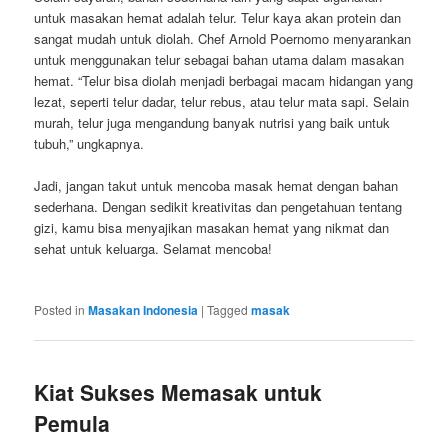
untuk masakan hemat adalah telur. Telur kaya akan protein dan
sangat mudah untuk diolah. Chef Arnold Poernomo menyarankan
untuk menggunakan telur sebagai bahan utama dalam masakan
hemat. “Telur bisa diolah menjadi berbagai macam hidangan yang
lezat, seperti telur dadar, telur rebus, atau telur mata sapi. Selain
murah, telur juga mengandung banyak nutrisi yang baik untuk
tubuh,” ungkapnya.
Jadi, jangan takut untuk mencoba masak hemat dengan bahan
sederhana. Dengan sedikit kreativitas dan pengetahuan tentang
gizi, kamu bisa menyajikan masakan hemat yang nikmat dan
sehat untuk keluarga. Selamat mencoba!
Posted in
Masakan Indonesia
|
Tagged
masak
Kiat Sukses Memasak untuk
Pemula