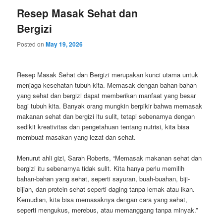
Resep Masak Sehat dan
Bergizi
Posted on
May 19, 2026
Resep Masak Sehat dan Bergizi merupakan kunci utama untuk
menjaga kesehatan tubuh kita. Memasak dengan bahan-bahan
yang sehat dan bergizi dapat memberikan manfaat yang besar
bagi tubuh kita. Banyak orang mungkin berpikir bahwa memasak
makanan sehat dan bergizi itu sulit, tetapi sebenarnya dengan
sedikit kreativitas dan pengetahuan tentang nutrisi, kita bisa
membuat masakan yang lezat dan sehat.
Menurut ahli gizi, Sarah Roberts, “Memasak makanan sehat dan
bergizi itu sebenarnya tidak sulit. Kita hanya perlu memilih
bahan-bahan yang sehat, seperti sayuran, buah-buahan, biji-
bijian, dan protein sehat seperti daging tanpa lemak atau ikan.
Kemudian, kita bisa memasaknya dengan cara yang sehat,
seperti mengukus, merebus, atau memanggang tanpa minyak.”