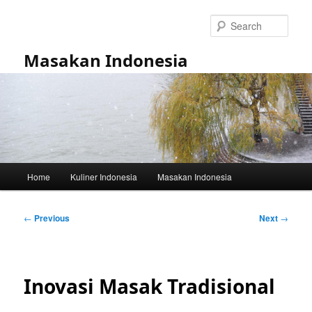
Skip
to
Sear
primary
content
Masakan Indonesia
Main
Home
Kuliner Indonesia
Masakan Indonesia
menu
Post
←
Previous
Next
→
navigation
Inovasi Masak Tradisional