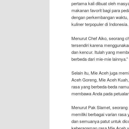
pertama kali dibuat oleh masy
makanan favorit bagi para ped
dengan perkembangan waktu, M
kuliner terpopuler di Indonesia.
Menurut Chef Aiko, seorang ch
tersendiri karena menggunaka
dan kencur. Itulah yang membu
berbeda dari mie-mie lainnya.”
Selain itu, Mie Aceh juga memi
Aceh Goreng, Mie Aceh Kuah, h
rasa yang berbeda-beda namun 
membawa Anda pada petualang
Menurut Pak Slamet, seorang
memiliki berbagai varian rasa 
dan semuanya patut untuk di
keberagaman rasa Mie Aceh ya