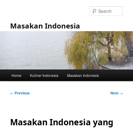
Skip
to
Sear
primary
content
Masakan Indonesia
Main
Home
Kuliner Indonesia
Masakan Indonesia
menu
Post
←
Previous
Next
→
navigation
Masakan Indonesia yang