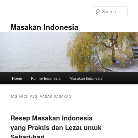
Skip
Skip
to
to
Sear
primary
secondary
content
content
Masakan Indonesia
Main
Home
Kuliner Indonesia
Masakan Indonesia
menu
TAG ARCHIVES:
MASAK MASAKAN
Resep Masakan Indonesia
yang Praktis dan Lezat untuk
Sehari-hari