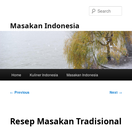
Skip
to
Sear
primary
content
Masakan Indonesia
Main
Home
Kuliner Indonesia
Masakan Indonesia
menu
Post
←
Previous
Next
→
navigation
Resep Masakan Tradisional